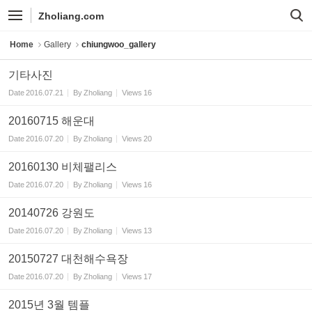
Sketchbook5, 스케치북5
Sketchbook5, 스케치북5
Zholiang.com
Home
Gallery
chiungwoo_gallery
기타사진
Date
2016.07.21
By
Zholiang
Views
16
20160715 해운대
Date
2016.07.20
By
Zholiang
Views
20
20160130 비체팰리스
Date
2016.07.20
By
Zholiang
Views
16
20140726 강원도
Date
2016.07.20
By
Zholiang
Views
13
20150727 대천해수욕장
Date
2016.07.20
By
Zholiang
Views
17
2015년 3월 템플