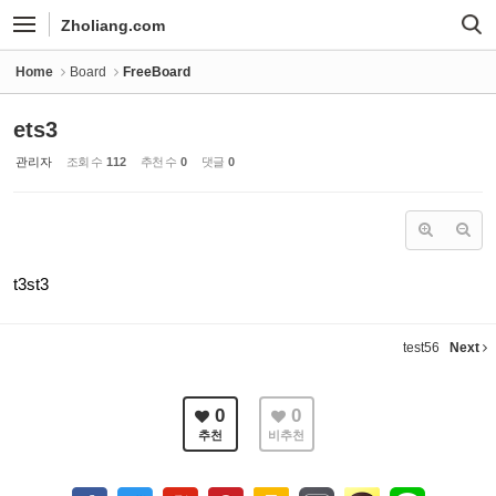
Sketchbook5, 스케치북5
Sketchbook5, 스케치북5
Zholiang.com
Home
Board
FreeBoard
ets3
관리자
조회 수
112
추천 수
0
댓글
0
t3st3
test56
Next
0
0
추천
비추천