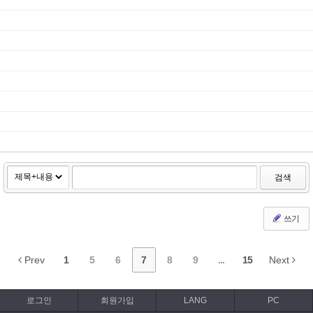
검색
쓰기
Prev
1
5
6
7
8
9
...
15
Next
로그인
회원가입
LANG
PC