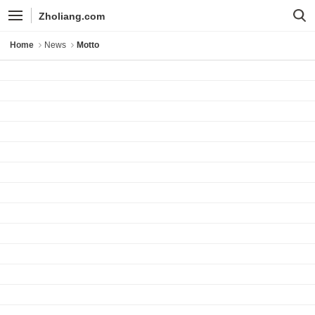
Sketchbook5, 스케치북5
Sketchbook5, 스케치북5
Zholiang.com
Home
News
Motto