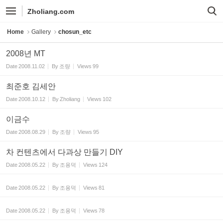
Sketchbook5, 스케치북5
Sketchbook5, 스케치북5
Zholiang.com
Home
Gallery
chosun_etc
2008년 MT
Date
2008.11.02
By
조량
Views
99
최준호 김세안
Date
2008.10.12
By
Zholiang
Views
102
이금수
Date
2008.08.29
By
조량
Views
95
차 컨텐츠에서 다과상 만들기 DIY
Date
2008.05.22
By
조용덕
Views
124
Date
2008.05.22
By
조용덕
Views
81
Date
2008.05.22
By
조용덕
Views
78