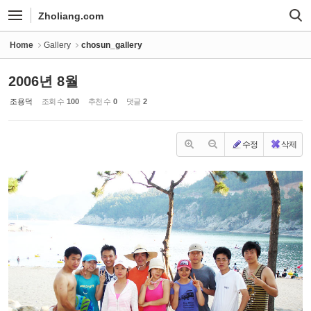
Sketchbook5, 스케치북5
Sketchbook5, 스케치북5
Zholiang.com
Home
Gallery
chosun_gallery
2006년 8월
조용덕
조회 수
100
추천 수
0
댓글
2
수정
삭제