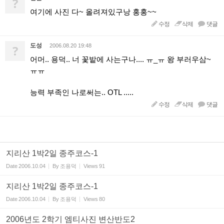
?
여기에 사진 다~ 올려져있구낭 홍홍~~
수정
삭제
댓글
도성
?
2006.08.20 19:48
어머.. 용덕.. 너 꽃밭에 사는구나.... ㅠ_ㅠ 왕 부러우삼~
ㅠㅠ
능력 부족인 나로써는.. OTL .....
수정
삭제
댓글
지리산 1박2일 종주코스-1
Date
2006.10.04
By
조용덕
Views
91
지리산 1박2일 종주코스-1
Date
2006.10.04
By
조용덕
Views
80
2006년도 2학기 엠티사진 변산반도2