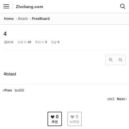
Sketchbook5, 스케치북5
Sketchbook5, 스케치북5
Zholiang.com
Home
Board
FreeBoard
4
관리자
조회 수
40
추천 수
0
댓글
0
4tstast
Prev
test56
ets3
Next
0
0
추천
비추천