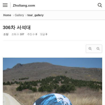
Sketchbook5, 스케치북5
Sketchbook5, 스케치북5
Zholiang.com
Home
Gallery
tour_gallery
306차 서석대
조량
조회 수
107
추천 수
0
댓글
0