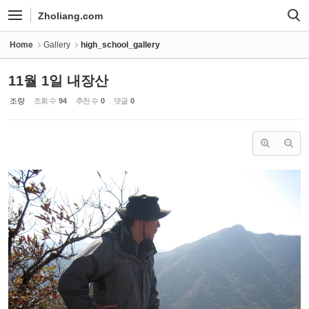
Sketchbook5, 스케치북5
Sketchbook5, 스케치북5
Zholiang.com
Home
Gallery
high_school_gallery
11월 1일 내장산
조량
조회 수
94
추천 수
0
댓글
0