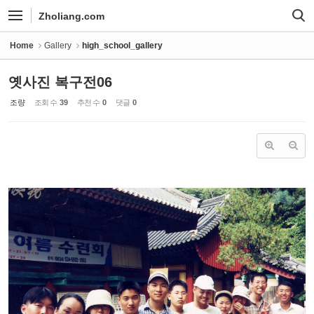
Sketchbook5, 스케치북5
Sketchbook5, 스케치북5
Zholiang.com
Home
Gallery
high_school_gallery
옛사진 복구전06
조량
조회 수
39
추천 수
0
댓글
0