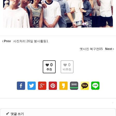
Prev
사진처리 26일 봉사활동1
옛사진 복구전05
Next
0
0
추천
비추천
✔
댓글 쓰기